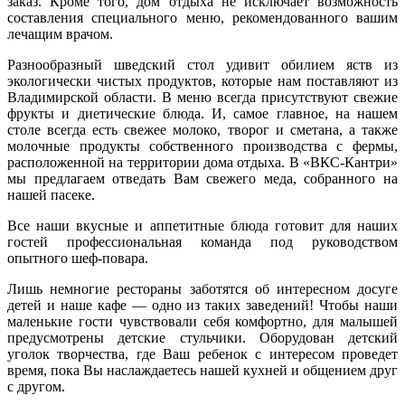
заказ. Кроме того, дом отдыха не исключает возможность
составления специального меню, рекомендованного вашим
лечащим врачом.
Разнообразный шведский стол удивит обилием яств из
экологически чистых продуктов, которые нам поставляют из
Владимирской области. В меню всегда присутствуют свежие
фрукты и диетические блюда. И, самое главное, на нашем
столе всегда есть свежее молоко, творог и сметана, а также
молочные продукты собственного производства с фермы,
расположенной на территории дома отдыха. В «ВКС-Кантри»
мы предлагаем отведать Вам свежего меда, собранного на
нашей пасеке.
Все наши вкусные и аппетитные блюда готовит для наших
гостей профессиональная команда под руководством
опытного шеф-повара.
Лишь немногие рестораны заботятся об интересном досуге
детей и наше кафе — одно из таких заведений! Чтобы наши
маленькие гости чувствовали себя комфортно, для малышей
предусмотрены детские стульчики. Оборудован детский
уголок творчества, где Ваш ребенок с интересом проведет
время, пока Вы наслаждаетесь нашей кухней и общением друг
с другом.