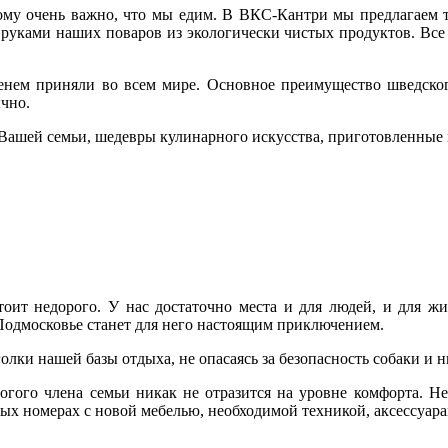
му очень важно, что мы едим. В ВКС-Кантри мы предлагаем тр
 руками наших поваров из экологически чистых продуктов. Все
нем приняли во всем мире. Основное преимущество шведского
ычно.
Вашей семьи, шедевры кулинарного искусства, приготовленные
т недорого. У нас достаточно места и для людей, и для живо
 Подмосковье станет для него настоящим приключением.
лки нашей базы отдыха, не опасаясь за безопасность собаки и н
огого члена семьи никак не отразится на уровне комфорта. Н
ых номерах с новой мебелью, необходимой техникой, аксессуар