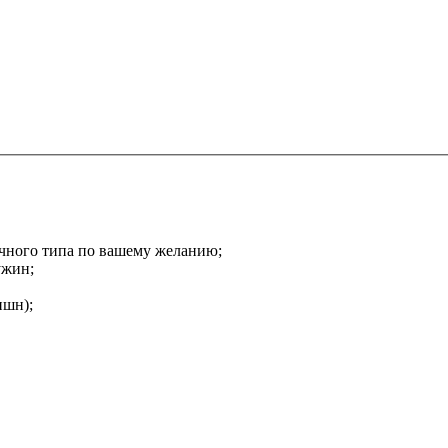
ичного типа по вашему желанию;
ужин;
пшн);