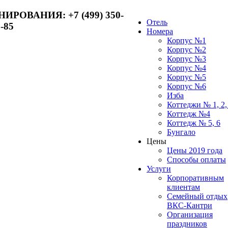
ОНИРОВАНИЯ:
+7 (499) 350-
Отель
-85
Номера
Корпус №1
Корпус №2
Корпус №3
Корпус №4
Корпус №5
Корпус №6
Изба
Коттеджи № 1, 2,
Коттедж №4
Коттедж № 5, 6
Бунгало
Цены
Цены 2019 года
Способы оплаты
Услуги
Корпоративным
клиентам
Семейный отдых
ВКС-Кантри
Организация
праздников