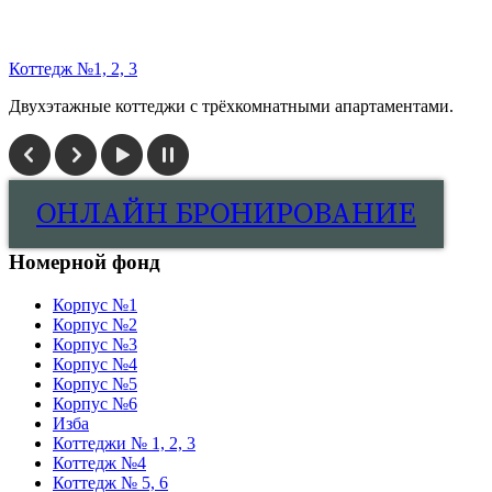
Коттедж №1, 2, 3
Двухэтажные коттеджи с трёхкомнатными апартаментами.
1
2
3
4
5
6
7
8
9
10
11
12
ОНЛАЙН БРОНИРОВАНИЕ
Номерной фонд
Корпус №1
Корпус №2
Корпус №3
Корпус №4
Корпус №5
Корпус №6
Изба
Коттеджи № 1, 2, 3
Коттедж №4
Коттедж № 5, 6