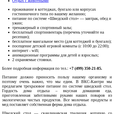
Отдых с животными
проживание в коттеджах, бунгало или корпусах
гостинничного типа по вашему желанию;
питание по системе «Шведский стол» — завтрак, обед и
ужин;
тренажерный и спортивный залы;
бесплатный спортинвентарь (перечень уточняйте на
ресепшн);
бесплатное мангальное место (для коттеджей и бунгало);
посещение детской игровой комнаты (с 10:00 до 22:00);
интернет - wifi;
анимационные программы для детей и взрослых;
2 охраняемые стоянки.
Более подробная информация по тел.:
+7 (499) 350-21-85.
Питание должно приносить пользу нашему организму и
поэтому очень важно, что мы едим. В ВКС-Кантри мы
предлагаем трехразовое питание по системе шведский стол.
Гордость дома отдыха – вкусная домашняя еда,
приготовленная заботливыми руками наших поваров из
экологически чистых продуктов. Все молочные продукты и
мед поставляет собственная ферма дома отдыха.
Шведский стол — скандинавская традиция, которую со